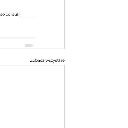
so
borsuk
Zobacz wszystkie