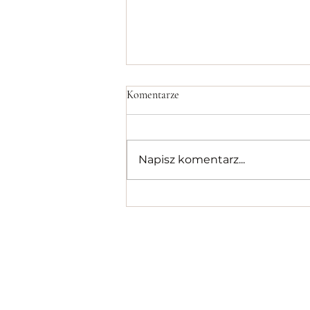
Komentarze
Napisz komentarz...
Wszystko o Tandoor!