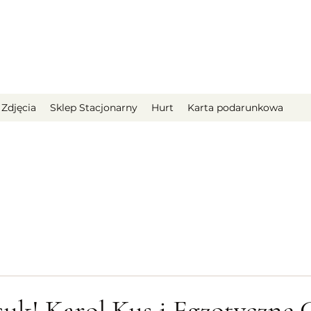
Zdjęcia
Sklep Stacjonarny
Hurt
Karta podarunkowa
uk! Karol Kus i Egzotyczne G