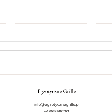
Jaki model Tandoor wybrać?
Użyt
zimą.
Egzotyczne Grille
info@egzotycznegrille.pl
+48518518762