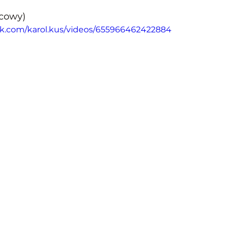
ńcowy)
ok.com/karol.kus/videos/655966462422884