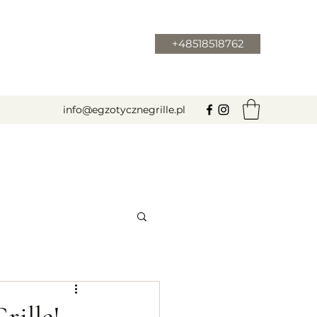
+48518518762
info@egzotycznegrille.pl
rille!