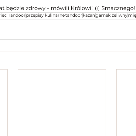
lat będzie zdrowy - mówili Królowi! ))) Smacznego!
 Piec Tandoor
przepisy kulinarne
tandoor
kazan
garnek żeliwny
mię