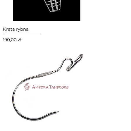
Krata rybna
Cena
190,00 zł