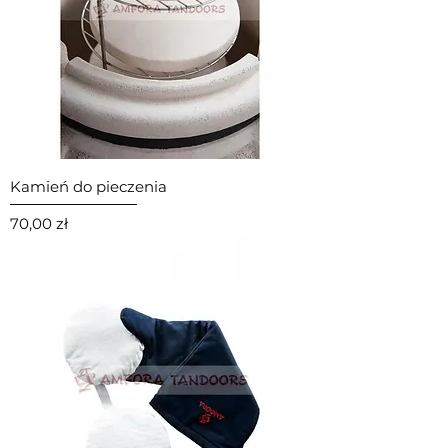
Kamień do pieczenia
Cena
70,00 zł