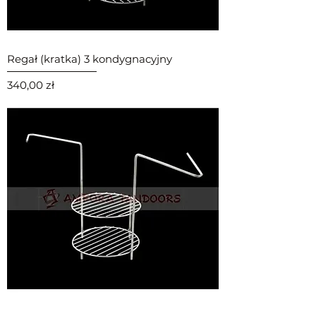
Regał (kratka) 3 kondygnacyjny
Cena
340,00 zł