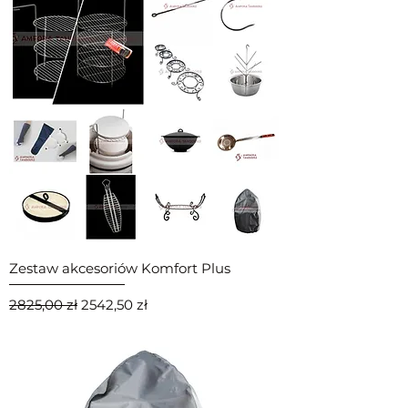
Zestaw akcesoriów Komfort Plus
Regularna cena
Cena rabatowa
2825,00 zł
2542,50 zł