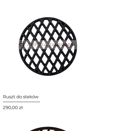
Ruszt do steków
Cena
290,00 zł