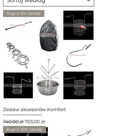
Kup o 5% taniej!
Zestaw akcesoriów Komfort
Regularna cena
Cena rabatowa
740,00 zł
703,00 zł
Kup o 10% taniej!