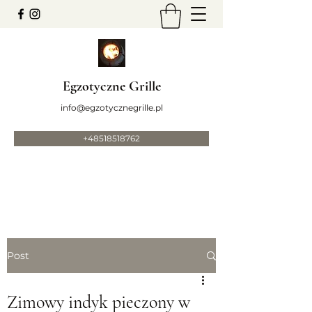
Egzotyczne Grille
info@egzotycznegrille.pl
+48518518762
Post
Zimowy indyk pieczony w