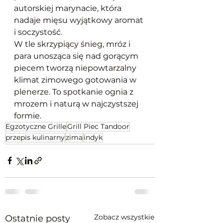
autorskiej marynacie, która 
nadaje mięsu wyjątkowy aromat 
i soczystość.
W tle skrzypiący śnieg, mróz i 
para unosząca się nad gorącym 
piecem tworzą niepowtarzalny 
klimat zimowego gotowania w 
plenerze. To spotkanie ognia z 
mrozem i naturą w najczystszej 
formie.
Egzotyczne Grille
Grill Piec Tandoor
przepis kulinarny
zima
indyk
Zobacz wszystkie
Ostatnie posty