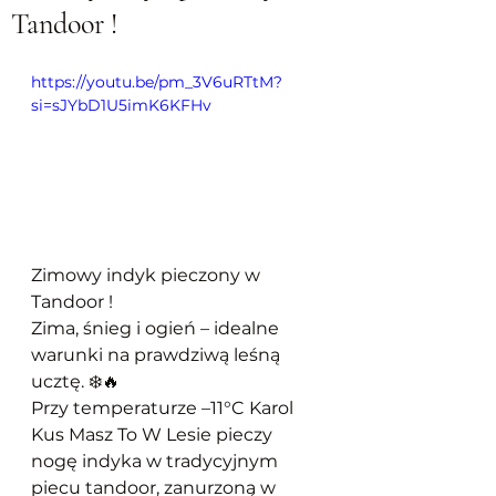
Tandoor !
https://youtu.be/pm_3V6uRTtM?
si=sJYbD1U5imK6KFHv
Zimowy indyk pieczony w 
Tandoor !
Zima, śnieg i ogień – idealne 
warunki na prawdziwą leśną 
ucztę. ❄️🔥
Przy temperaturze –11°C Karol 
Kus Masz To W Lesie pieczy 
nogę indyka w tradycyjnym 
piecu tandoor, zanurzoną w 