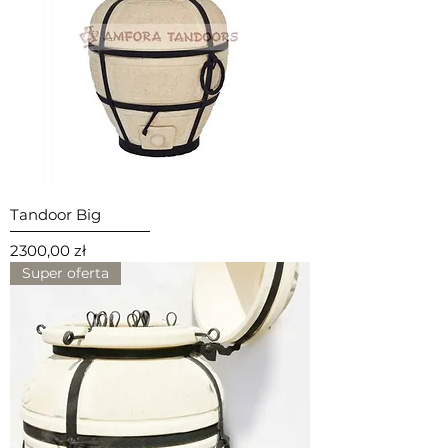
Tandoor Big
Cena
2300,00 zł
Super oferta