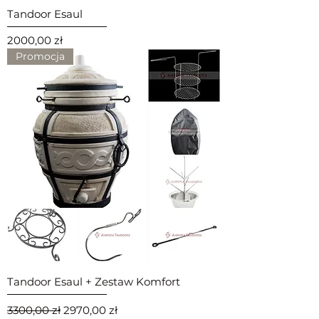
Tandoor Esaul
Cena
2000,00 zł
Promocja
Tandoor Esaul + Zestaw Komfort
Regularna cena
Cena rabatowa
3300,00 zł
2970,00 zł