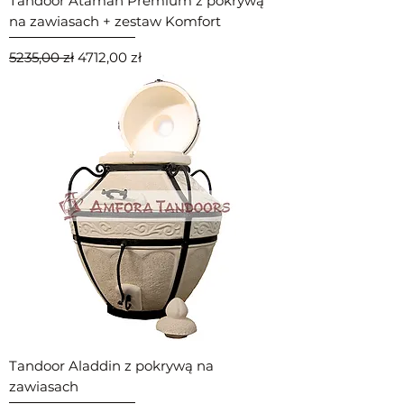
Tandoor Ataman Premium z pokrywą
na zawiasach + zestaw Komfort
Regularna cena
Cena rabatowa
5235,00 zł
4712,00 zł
Tandoor Aladdin z pokrywą na
zawiasach