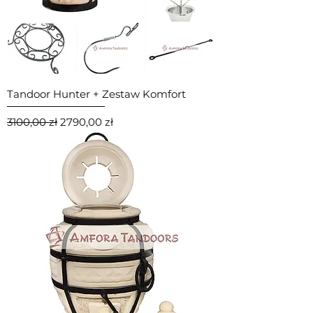
Tandoor Hunter + Zestaw Komfort
Regularna cena
Cena rabatowa
3100,00 zł
2790,00 zł