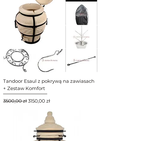
Tandoor Esaul z pokrywą na zawiasach
+ Zestaw Komfort
Regularna cena
Cena rabatowa
3500,00 zł
3150,00 zł