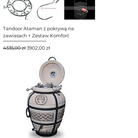
Tandoor Ataman z pokrywą na
zawiasach + Zestaw Komfort
Regularna cena
Cena rabatowa
4335,00 zł
3902,00 zł