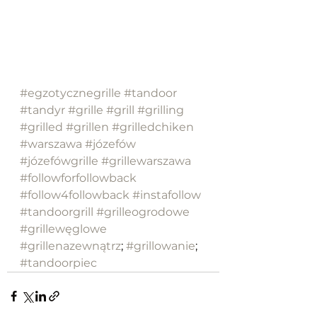
#egzotycznegrille
#tandoor
#tandyr
#grille
#grill
#grilling
#grilled
#grillen
#grilledchiken
#warszawa
#józefów
#józefówgrille
#grillewarszawa
#followforfollowback
#follow4followback
#instafollow
#tandoorgrill
#grilleogrodowe
#grillewęglowe
#grillenazewnątrz
; 
#grillowanie
; 
#tandoorpiec