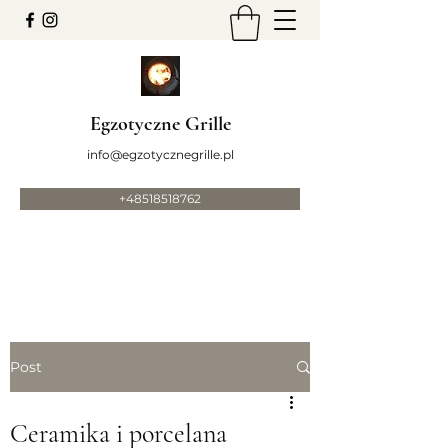
Egzotyczne Grille
info@egzotycznegrille.pl
+48518518762
Post
Ceramika i porcelana