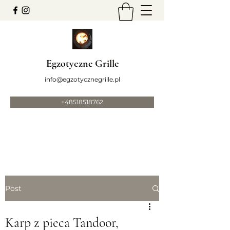
Egzotyczne Grille
info@egzotycznegrille.pl
+48518518762
Post
Karp z pieca Tandoor,