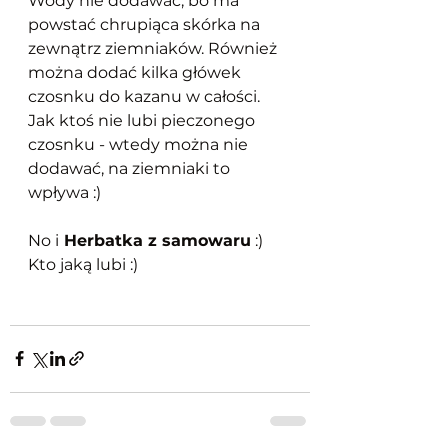
Wody nie dodawać, bo ma 
powstać chrupiąca skórka na 
zewnątrz ziemniaków. Również 
można dodać kilka główek 
czosnku do kazanu w całości. 
Jak ktoś nie lubi pieczonego 
czosnku - wtedy można nie 
dodawać, na ziemniaki to 
wpływa :)
No i
 Herbatka z samowaru
 :) 
Kto jaką lubi :)