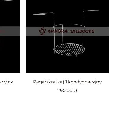
Podgląd
acyjny
Regał (kratka) 1 kondygnacyjny
Cena
290,00 zł