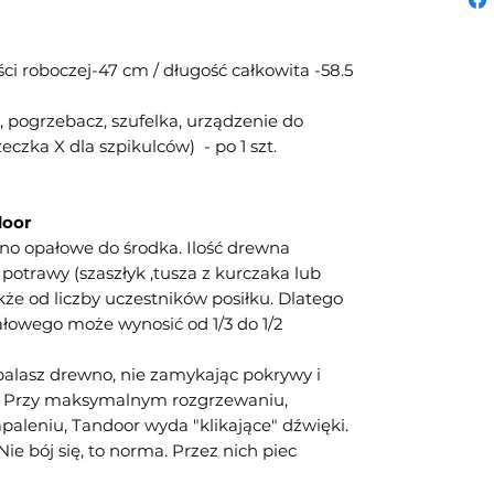
ęści roboczej-47 cm / długość całkowita -58.5
, pogrzebacz, szufelka, urządzenie do
czka X dla szpikulców) - po 1 szt.
door
wno opałowe do środka. Ilość drewna
potrawy (szaszłyk ,tusza z kurczaka lub
akże od liczby uczestników posiłku. Dlatego
łowego może wynosić od 1/3 do 1/2
lasz drewno, nie zamykając pokrywy i
ole. Przy maksymalnym rozgrzewaniu,
paleniu, Tandoor wyda "klikające" dźwięki.
Nie bój się, to norma. Przez nich piec