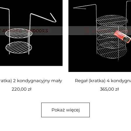
Podgląd
Podgląd
ratka) 2 kondygnacyjny mały
Regał (kratka) 4 kondygn
Cena
Cena
220,00 zł
365,00 zł
Pokaż więcej