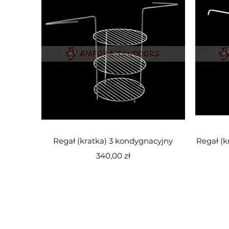
Podgląd
Regał (kratka) 3 kondygnacyjny
Regał (k
Cena
340,00 zł