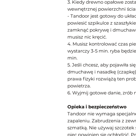
3. Kiedy drewno opałowe zosta
wewnętrznej powierzchni ścia
- Tandoor jest gotowy do ukł
powiesić szpikulce z szaszły
zamknąć pokrywę i dmuchawę i
musisz nic kręcić.
4. Musisz kontrolować czas pie
wystarczy 3-5 min. ryba będzie 
min.
5. Jeśli chcesz, aby pojawiła s
dmuchawę i nasadkę (czapkę)
prawa fizyki rozwiążą ten p
powietrza.
6. Wyjmij gotowe danie, zrób
Opieka i bezpieczeństwo
Tandoor nie wymaga specjalne
zapaleniu. Zabrudzenia z zew
szmatką. Nie używaj szczotek 
piec powinien się ochłodzić