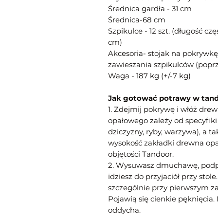
Średnica gardła - 31 cm
Średnica-68 cm
Szpikulce - 12 szt. (długość cz
cm)
Akcesoria- stojak na pokrywkę
zawieszania szpikulców (poprze
Waga - 187 kg (+/-7 kg)
Jak gotować potrawy w tan
1. Zdejmij pokrywę i włóż dre
opałowego zależy od specyfiki 
dziczyzny, ryby, warzywa), a t
wysokość zakładki drewna opa
objętości Tandoor.
2. Wysuwasz dmuchawę, podpa
idziesz do przyjaciół przy st
szczególnie przy pierwszym za
Pojawią się cienkie pęknięcia. 
oddycha.