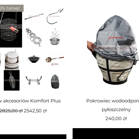
0% taniej!
Podgląd
Podgląd
w akcesoriów Komfort Plus
Pokrowiec wodoodporn
Regularna cena
Cena rabatowa
pyłoszczelny
2825,00 zł
2542,50 zł
Cena
240,00 zł