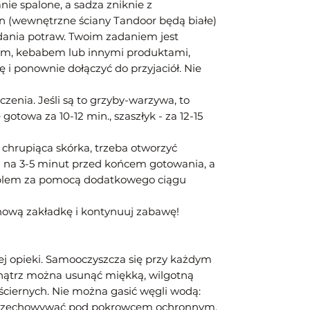
nie spalone, a sadza zniknie z
n (wewnętrzne ściany Tandoor będą białe)
adania potraw. Twoim zadaniem jest
kiem, kebabem lub innymi produktami,
 ponownie dołączyć do przyjaciół. Nie
czenia. Jeśli są to grzyby-warzywa, to
gotowa za 10-12 min., szaszłyk - za 12-15
ię chrupiąca skórka, trzeba otworzyć
 na 3-5 minut przed końcem gotowania, a
roblem za pomocą dodatkowego ciągu
 nową zakładkę i kontynuuj zabawę!
j opieki. Samooczyszcza się przy każdym
nątrz można usunąć miękką, wilgotną
ściernych. Nie można gasić węgli wodą:
. Przechowywać pod pokrowcem ochronnym.