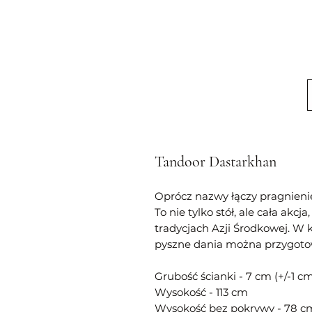
Tandoor Dastarkhan
O
prócz nazwy łączy pragnienie
T
o nie tylko stół, ale cała akc
tradycjach Azji Środkowej. W 
pyszne dania można przygoto
Grubość ścianki - 7 cm (+/-1 c
Wysokość - 113 cm
Wysokość bez pokrywy - 78 c