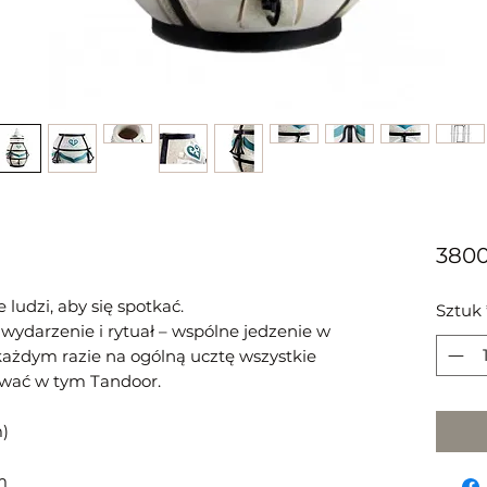
3800
 ludzi, aby się spotkać.
Sztuk
ja, wydarzenie i rytuał – wspólne jedzenie w
każdym razie na ogólną ucztę wszystkie
wać w tym Tandoor.
m)
m