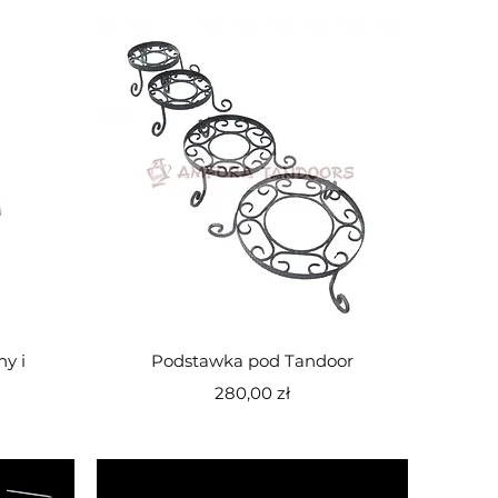
Podgląd
y i
Podstawka pod Tandoor
Cena
280,00 zł