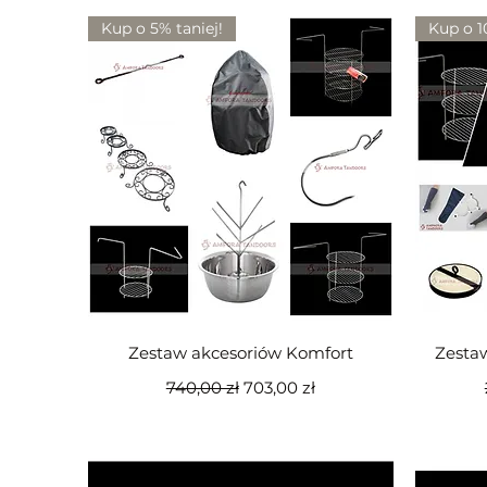
Kup o 5% taniej!
Kup o 1
Podgląd
Zestaw akcesoriów Komfort
Zesta
Regularna cena
Cena rabatowa
740,00 zł
703,00 zł