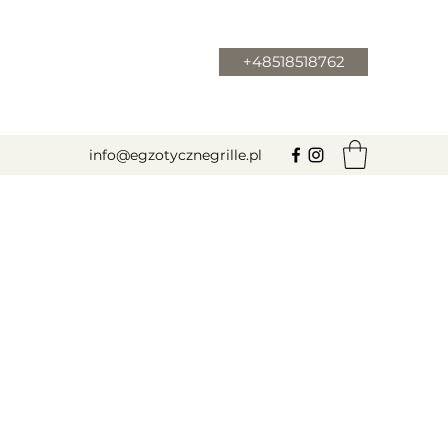
+48518518762
info@egzotycznegrille.pl