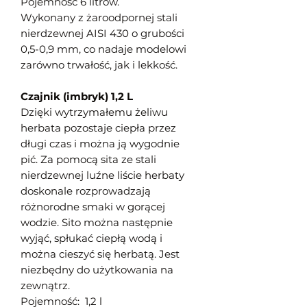
Pojemność 6 litrów.
Wykonany z żaroodpornej stali
nierdzewnej AISI 430 o grubości
0,5-0,9 mm, co nadaje modelowi
zarówno trwałość, jak i lekkość.
Czajnik (imbryk) 1,2 L
Dzięki wytrzymałemu żeliwu
herbata pozostaje ciepła przez
długi czas i można ją wygodnie
pić. Za pomocą sita ze stali
nierdzewnej luźne liście herbaty
doskonale rozprowadzają
różnorodne smaki w gorącej
wodzie. Sito można następnie
wyjąć, spłukać ciepłą wodą i
można cieszyć się herbatą. Jest
niezbędny do użytkowania na
zewnątrz.
Pojemność: 1,2 l