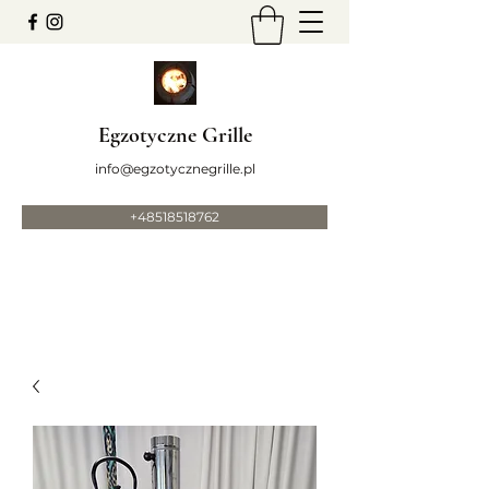
Egzotyczne Grille
info@egzotycznegrille.pl
+48518518762