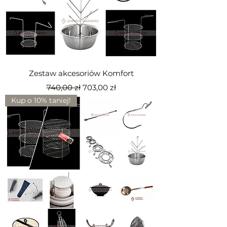
Zestaw akcesoriów Komfort
Regularna cena
Cena rabatowa
740,00 zł
703,00 zł
Kup o 10% taniej!