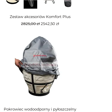
Zestaw akcesoriów Komfort Plus
Regularna cena
Cena rabatowa
2825,00 zł
2542,50 zł
Pokrowiec wodoodporny i pyłoszczelny