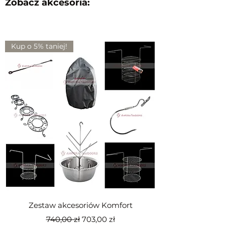
Zobacz akcesoria:
Kup o 5% taniej!
Zestaw akcesoriów Komfort
Regularna cena
Cena rabatowa
740,00 zł
703,00 zł