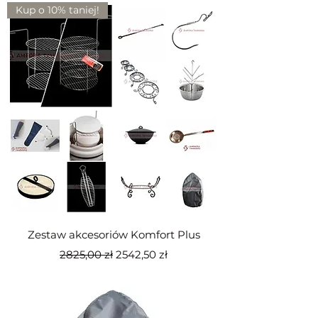
Kup o 10% taniej!
Zestaw akcesoriów Komfort Plus
Regularna cena
Cena rabatowa
2825,00 zł
2542,50 zł