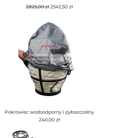
Regularna cena
Cena rabatowa
2825,00 zł
2542,50 zł
Pokrowiec wodoodporny i pyłoszczelny
Cena
240,00 zł