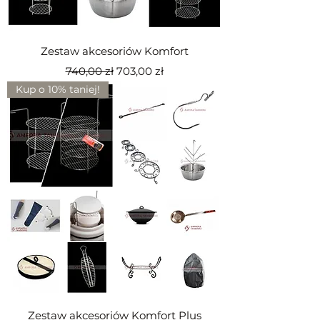
Zestaw akcesoriów Komfort
Regularna cena
Cena rabatowa
740,00 zł
703,00 zł
Kup o 10% taniej!
Zestaw akcesoriów Komfort Plus