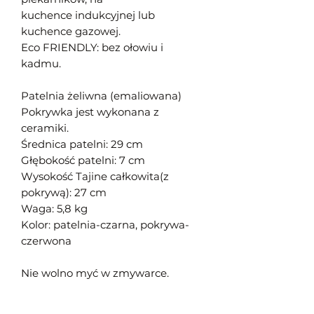
kuchen
ce
indukcyjnej lub
kuchen
ce
gazowej.
Eco FRIENDLY: bez ołowiu i
kadmu
.
Patelnia żeliwna (emaliowana)
Pokrywka
jest
wykonana z
ceramiki
.
Średnica patelni:
29 cm
Głębokość patelni: 7 cm
Wysok
o
ść
Tajine całkowita(
z
p
okryw
ą
): 27 cm
Waga: 5,8 kg
Kolor: patelnia-czarna, pokrywa-
czerwona
Nie wolno myć w zmywarce
.