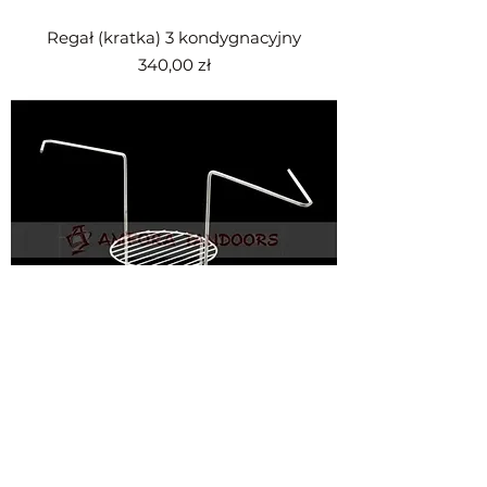
Regał (kratka) 3 kondygnacyjny
Cena
340,00 zł
Regał (kratka) 2 kondygnacyjny mały
Cena
220,00 zł