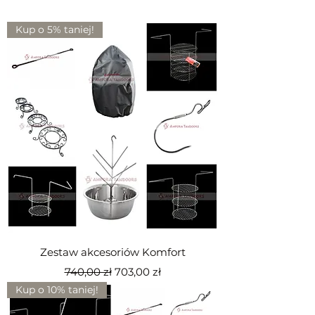
Kup o 5% taniej!
Zestaw akcesoriów Komfort
Regularna cena
Cena rabatowa
740,00 zł
703,00 zł
Kup o 10% taniej!