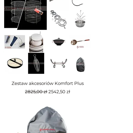
Zestaw akcesoriów Komfort Plus
Regularna cena
Cena rabatowa
2825,00 zł
2542,50 zł