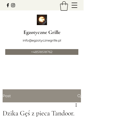
Egzotyczne Grille
info@egzotycznegrille.pl
+48518518762
Post
Dzika Gęś z pieca Tandoor.