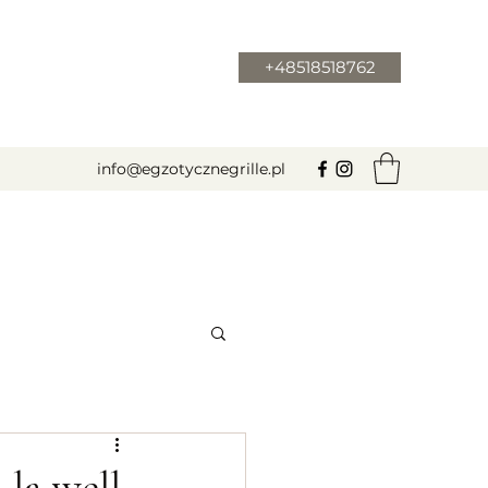
+48518518762
info@egzotycznegrille.pl
la well