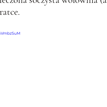
ratce.
yInVmbzSuM