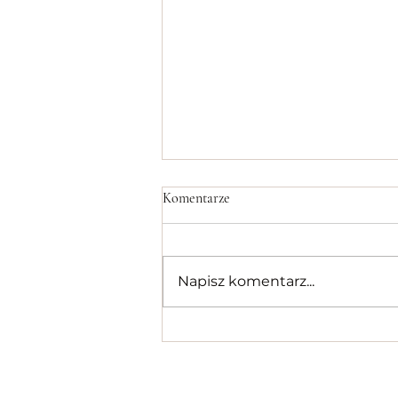
Komentarze
Napisz komentarz...
Wszystko o Tandoor!