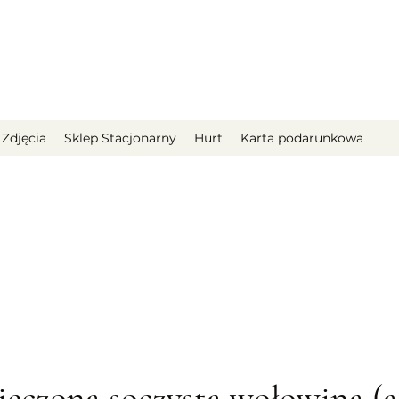
Zdjęcia
Sklep Stacjonarny
Hurt
Karta podarunkowa
eczona soczysta wołowina (a-