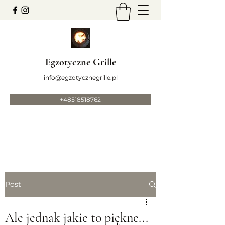
Egzotyczne Grille
info@egzotycznegrille.pl
+48518518762
Post
Ale jednak jakie to piękne...