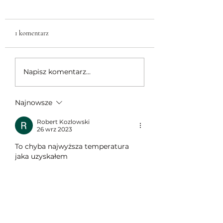
1 komentarz
Jaki model Tandoor
Użytkowanie Pieca
Napisz komentarz...
wybrać?
Najnowsze
Robert Kozlowski
26 wrz 2023
To chyba najwyższa temperatura 
jaka uzyskałem 