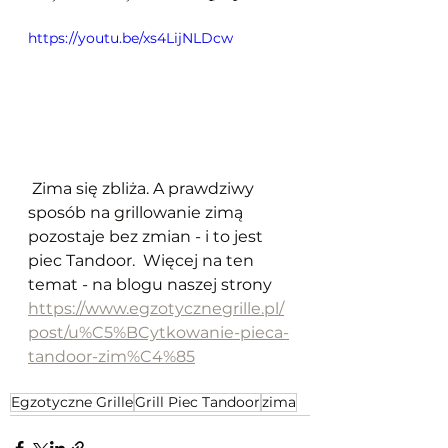
https://youtu.be/xs4LijNLDcw
 Zima się zbliża. A prawdziwy 
sposób na grillowanie zimą 
pozostaje bez zmian - i to jest 
piec Tandoor.  Więcej na ten 
temat - na blogu naszej strony 
https://www.egzotycznegrille.pl/
post/u%C5%BCytkowanie-pieca-
tandoor-zim%C4%85
Egzotyczne Grille
Grill Piec Tandoor
zima